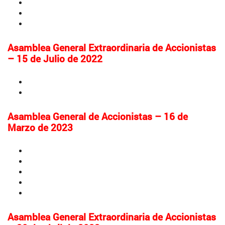
Estados Financieros Separados 2021
Estados Financieros Consolidados 2021
Informe del Revisor Fiscal
Asamblea General Extraordinaria de Accionistas
– 15 de Julio de 2022
Convocatoria y orden del día
Reforma de estatutos - Código de Ética
Asamblea General de Accionistas – 16 de
Marzo de 2023
Convocatoria y orden del día
Informe de Gestión
Estados Financieros Separados 2022
Estados Financieros Consolidados 2022
Informe del Revisor Fiscal
Asamblea General Extraordinaria de Accionistas