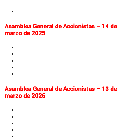
Convocatoria y orden del día
Asamblea General de Accionistas – 14 de
marzo de 2025
Convocatoria y orden del día
Informe de Gestión
Estados Financieros Separados 2024
Estados Financieros Consolidados 2024
Informe del Revisor Fiscal
Asamblea General de Accionistas – 13 de
marzo de 2026
Convocatoria y orden del día
Informe de Gestión
Estados Financieros Separados 2025
Estados Financieros Consolidados 2025
Informe del Revisor Fiscal