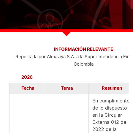
Gestión
Notificaciones
Más
Documental
administrativas,
procesales,
judiciales y de
entes de
Servicios
control.
Financieros
INFORMACIÓN RELEVANTE
Reportada por Almaviva S.A. a la Superintendencia Fina
Agenciamiento
Colombia
de carga
2026
internacional
Fecha
Tema
Resumen
En cumplimiento
de lo dispuesto
en la Circular
Externa 012 de
2022 de la